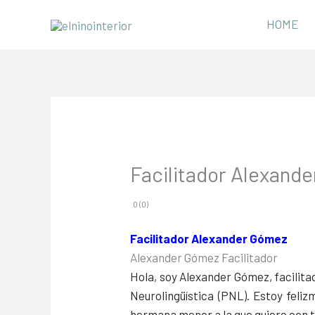
Ir
HOME
al
contenido
Facilitador Alexand
0 (0)
Facilitador Alexander Gómez
Alexander Gómez Facilitador
Hola, soy Alexander Gómez, facilitad
Neurolingüística (PNL). Estoy feli
hermana menor a la que quiero con 