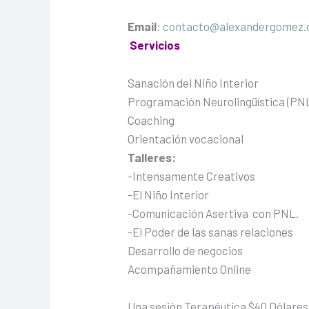
Email
:
contacto@alexandergomez.
Servicios
Sanación del Niño Interior
Programación Neurolingüística (PN
Coaching
Orientación vocacional
Talleres:
-Intensamente Creativos
-El Niño Interior
-Comunicación Asertiva con PNL.
-El Poder de las sanas relaciones
Desarrollo de negocios
Acompañamiento Online
Una sesión Terapéutica $40 Dólare