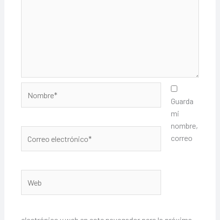
Nombre*
Guarda
mi
nombre,
Correo
correo
electrónico*
Web
electrónico y web en este navegador para la próxima