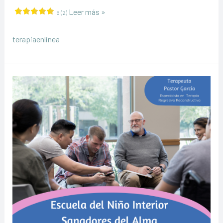
Terapia
Leer más »
5 (2)
en
Línea
terapiaenlinea