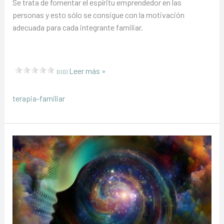
Se trata de fomentar el espíritu emprendedor en las
personas y esto sólo se consigue con la motivación
adecuada para cada integrante familiar.
Innovar
Leer más »
0 (0)
para
crecer
terapia-familiar
en
familia