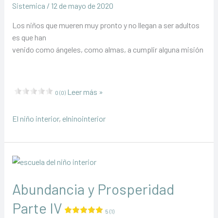
Sistemica
/
12 de mayo de 2020
Los niños que mueren muy pronto y no llegan a ser adultos
es que han
venido como ángeles, como almas, a cumplir alguna misión
Cuando
Leer más »
0 (0)
los
Niños
El niño interior
,
elninointerior
se
van
del
Mundo
Abundancia y Prosperidad
Parte IV
5 (1)