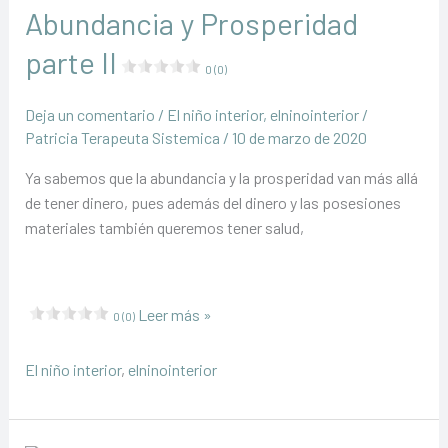
Abundancia y Prosperidad
parte II
0 (0)
Deja un comentario
/
El niño interior
,
elninointerior
/
Patricia Terapeuta Sistemica
/
10 de marzo de 2020
Ya sabemos que la abundancia y la prosperidad van más allá
de tener dinero, pues además del dinero y las posesiones
materiales también queremos tener salud,
Abundancia
Leer más »
0 (0)
y
Prosperidad
El niño interior
,
elninointerior
parte
II