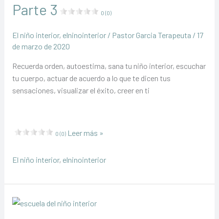
Parte 3
0 (0)
El niño interior
,
elninointerior
/
Pastor Garcia Terapeuta
/
17
de marzo de 2020
Recuerda orden, autoestima, sana tu niño interior, escuchar
tu cuerpo, actuar de acuerdo a lo que te dicen tus
sensaciones, visualizar el éxito, creer en ti
Abundancia
Leer más »
0 (0)
y
Prosperidad
El niño interior
,
elninointerior
Parte
3