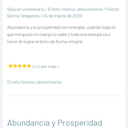
Deja un comentario
/
El niño interior
,
elninointerior
/
Pastor
Garcia Terapeuta
/
24 de marzo de 2020
Abundancia y la prosperidad son energías, cuando hago lo
que me gusta mi cuerpo lo sabe y toda esa energía va a
favor de lograr el éxito de forma integral
Abundancia
Leer más »
5 (1)
y
Prosperidad
El niño interior
,
elninointerior
Parte
IV
Abundancia y Prosperidad