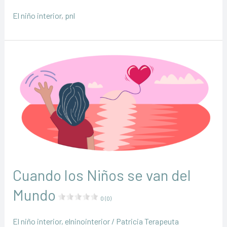
nuestras
El niño interior
,
pnl
emociones?
Cuando los Niños se van del
Mundo
0 (0)
El niño interior
,
elninointerior
/
Patricia Terapeuta