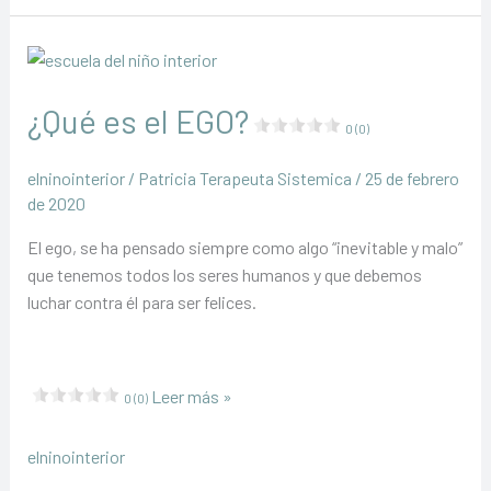
¿Qué es el EGO?
0 (0)
elninointerior
/
Patricia Terapeuta Sistemica
/
25 de febrero
de 2020
El ego, se ha pensado siempre como algo “inevitable y malo”
que tenemos todos los seres humanos y que debemos
luchar contra él para ser felices.
¿Qué
Leer más »
0 (0)
es
el
elninointerior
EGO?