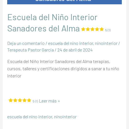
Escuela del Niño Interior
Sanadores del Alma
5 (1)
Deja un comentario
/
escuela del nino interior
,
ninointerior
/
Terapeuta Pastor Garcia
/
24 de abril de 2024
Escuela del Niño Interior Sanadores del Alma terapias,
cursos, talleres y certificaciones dirigidos a sanar a tu niño
interior
Escuela
Leer más »
5 (1)
del
Niño
escuela del nino interior
,
ninointerior
Interior
Sanadores