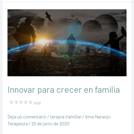
del
Alma
Innovar para crecer en familia
0 (0)
Deja un comentario
/
terapia-familiar
/
Irma Naranjo
Terapeuta
/
25 de junio de 2020