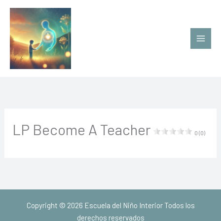
Ir
al
contenido
LP Become A Teacher
0 (0)
Copyright © 2026 Escuela del Niño Interior Todos los
derechos reservados