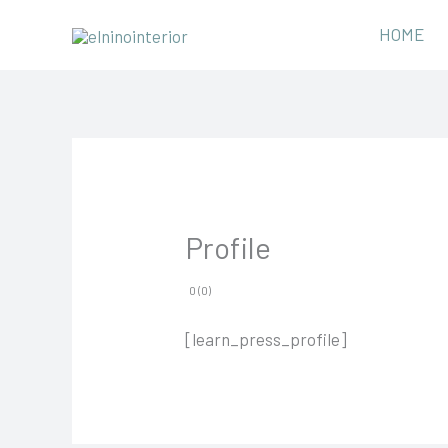
Ir
HOME
al
contenido
Profile
0 (0)
[learn_press_profile]