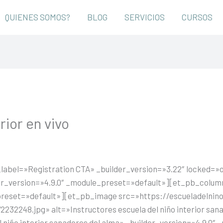
QUIENES SOMOS?
BLOG
SERVICIOS
CURSOS
rior en vivo
_label=»Registration CTA» _builder_version=»3.22″ locked=
er_version=»4.9.0″ _module_preset=»default»][et_pb_colum
preset=»default»][et_pb_image src=»https://escueladelnin
232248.jpg» alt=»Instructores escuela del niño interior san
l niño interior sanadores del alma» _builder_version=»4.9.0