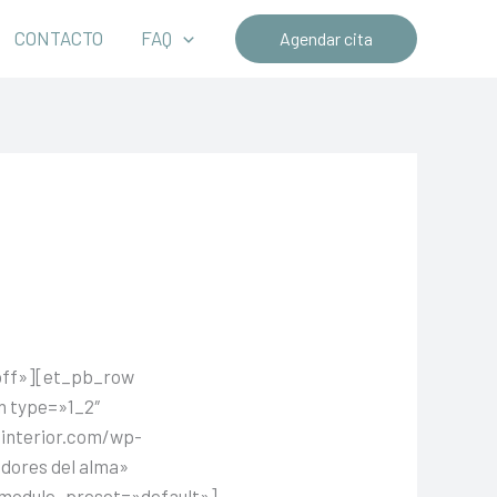
CONTACTO
FAQ
Agendar cita
»off»][et_pb_row
n type=»1_2″
ointerior.com/wp-
adores del alma»
″ _module_preset=»default»]