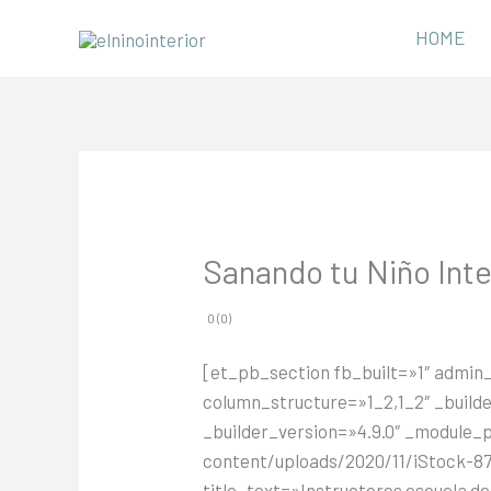
Ir
HOME
al
contenido
Sanando tu Niño Inte
0 (0)
[et_pb_section fb_built=»1″ admin
column_structure=»1_2,1_2″ _build
_builder_version=»4.9.0″ _module_
content/uploads/2020/11/iStock-872
title_text=»Instructores escuela de