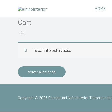
Ir
HOME
al
contenido
Cart
0 (0)
Tu carrito está vacío.
Volver a la tienda
Copyright © 2026 Escuela del Niño Interior Todos los d