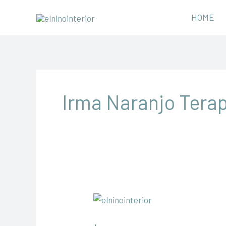
Ir
HOME
al
contenido
Irma Naranjo Tera