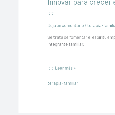
Innovar para crecer 
0 (0)
Deja un comentario
/
terapia-famili
Se trata de fomentar el espíritu em
integrante familiar.
Innovar
Leer más »
0 (0)
para
crecer
terapia-familiar
en
familia