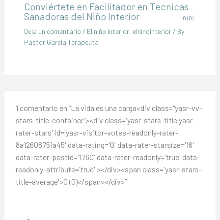
Conviértete en Facilitador en Tecnicas
Sanadoras del Niño Interior
0 (0)
Deja un comentario
/
El niño interior
,
elninointerior
/ By
Pastor Garcia Terapeuta
1 comentario en “La vida es una carga<div class="yasr-vv-
stars-title-container"><div class='yasr-stars-title yasr-
rater-stars' id='yasr-visitor-votes-readonly-rater-
8a12608751a45' data-rating='0' data-rater-starsize='16'
data-rater-postid='1760' data-rater-readonly='true' data-
readonly-attribute='true' ></div><span class='yasr-stars-
title-average'>0 (0)</span></div>”