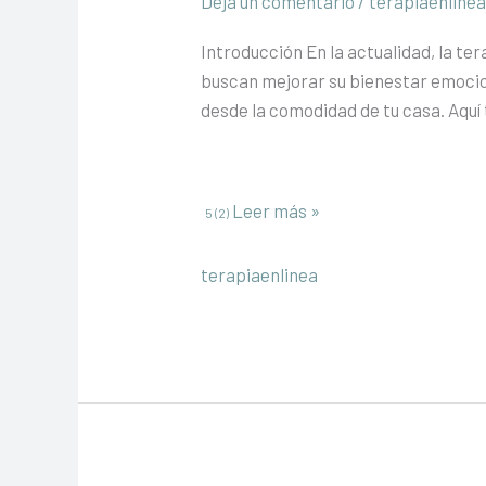
Deja un comentario
/
terapiaenline
Introducción En la actualidad, la te
buscan mejorar su bienestar emocion
desde la comodidad de tu casa. Aquí
Terapia
Leer más »
5 (2)
en
Línea
terapiaenlinea