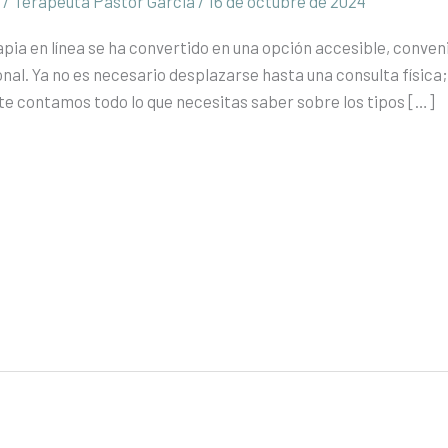
a
/
Terapeuta Pastor Garcia
/
16 de octubre de 2024
rapia en línea se ha convertido en una opción accesible, conve
al. Ya no es necesario desplazarse hasta una consulta física
 te contamos todo lo que necesitas saber sobre los tipos […]