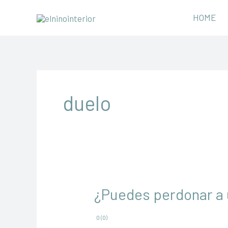
Ir
HOME
al
contenido
duelo
¿Puedes perdonar a 
0 (0)