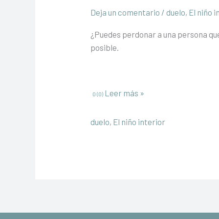
Deja un comentario
/
duelo
,
El niño i
¿Puedes perdonar a una persona que 
posible.
¿Puedes
Leer más »
0 (0)
perdonar
a
duelo
,
El niño interior
una
persona
que
ha
muerto?