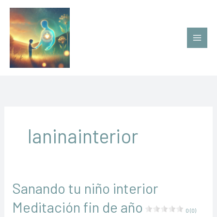
Ir
al
contenido
laninainterior
Sanando tu niño interior
Meditación fin de año
0 (0)