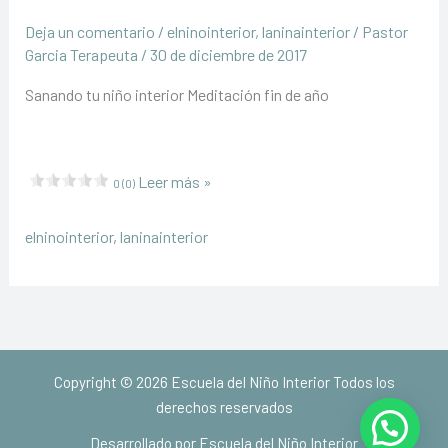
Deja un comentario
/
elninointerior
,
laninainterior
/
Pastor
Garcia Terapeuta
/
30 de diciembre de 2017
Sanando tu niño interior Meditación fin de año
Sanando
Leer más »
0 (0)
tu
niño
elninointerior
,
laninainterior
interior
Meditación
fin
de
año
Copyright © 2026 Escuela del Niño Interior Todos los
derechos reservados
Desarrollado por Escuela del Niño Interior