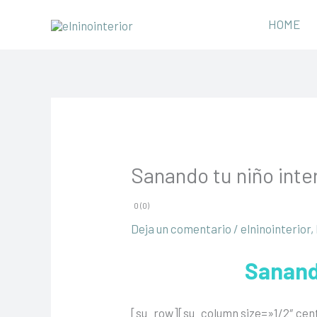
Ir
HOME
al
contenido
Sanando tu niño inte
0 (0)
Deja un comentario
/
elninointerior
,
Sanando
[su_row][su_column size=»1/2″ cen