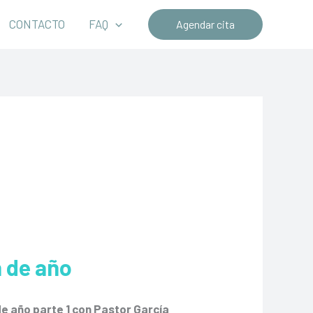
CONTACTO
FAQ
Agendar cita
n de año
de año parte 1 con Pastor García