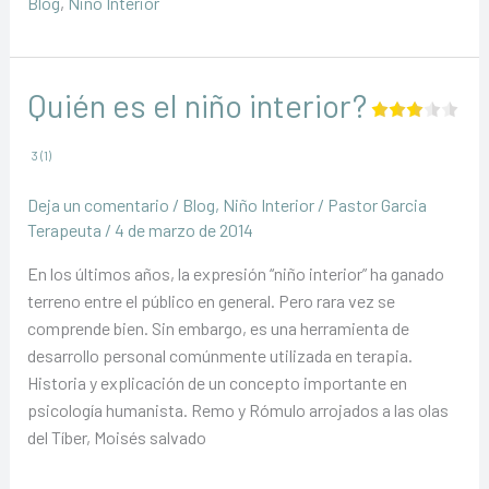
Blog
,
Niño Interior
de
los
recuerdos
y
Quién es el niño interior?
encuentra
a
3 (1)
tu
niño
Deja un comentario
/
Blog
,
Niño Interior
/
Pastor Garcia
interior
Terapeuta
/
4 de marzo de 2014
En los últimos años, la expresión “niño interior” ha ganado
terreno entre el público en general. Pero rara vez se
comprende bien. Sin embargo, es una herramienta de
desarrollo personal comúnmente utilizada en terapia.
Historia y explicación de un concepto importante en
psicología humanista. Remo y Rómulo arrojados a las olas
del Tíber, Moisés salvado