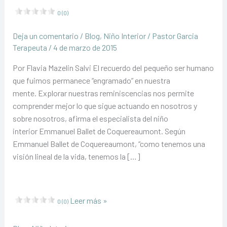
0 (0)
Deja un comentario
/
Blog
,
Niño Interior
/
Pastor Garcia
Terapeuta
/
4 de marzo de 2015
Por Flavia Mazelin Salvi El recuerdo del pequeño ser humano
que fuimos permanece “engramado” en nuestra
mente. Explorar nuestras reminiscencias nos permite
comprender mejor lo que sigue actuando en nosotros y
sobre nosotros, afirma el especialista del niño
interior Emmanuel Ballet de Coquereaumont. Según
Emmanuel Ballet de Coquereaumont, “como tenemos una
visión lineal de la vida, tenemos la […]
Abre
Leer más »
0 (0)
el
baúl