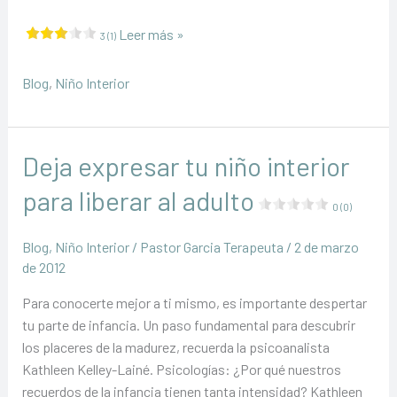
Quién
Leer más »
3 (1)
es
el
Blog
,
Niño Interior
niño
interior?
Deja expresar tu niño interior
para liberar al adulto
0 (0)
Blog
,
Niño Interior
/
Pastor Garcia Terapeuta
/
2 de marzo
de 2012
Para conocerte mejor a ti mismo, es importante despertar
tu parte de infancia. Un paso fundamental para descubrir
los placeres de la madurez, recuerda la psicoanalista
Kathleen Kelley-Lainé. Psicologías: ¿Por qué nuestros
recuerdos de la infancia tienen tanta intensidad? Kathleen